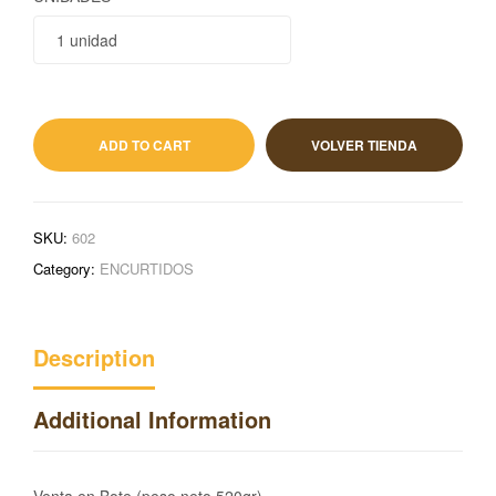
3,33
€
IVA incluido
ADD TO CART
VOLVER TIENDA
SKU:
602
Category:
ENCURTIDOS
Description
Additional Information
Venta en Bote (peso neto 520gr)