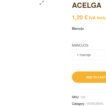
ACELGA
🔍
1,20
€
IVA incl
Manojo
MANOJOS
1,20
€
IVA inclu
ADD TO CART
SKU:
100
Category:
VERDURAS