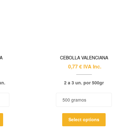
A
CEBOLLA VALENCIANA
0,77
€
IVA Inc.
un.
2 a 3 un. por 500gr
Select options