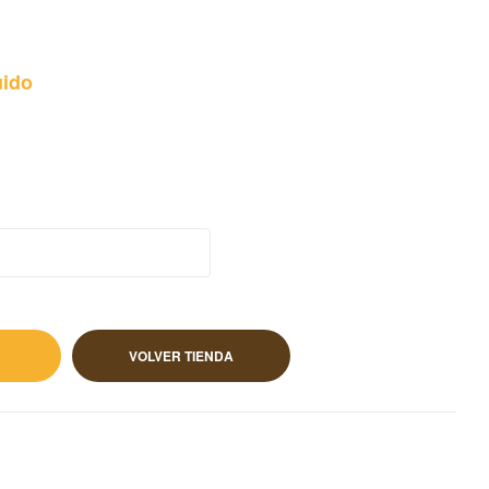
uido
ido
VOLVER TIENDA