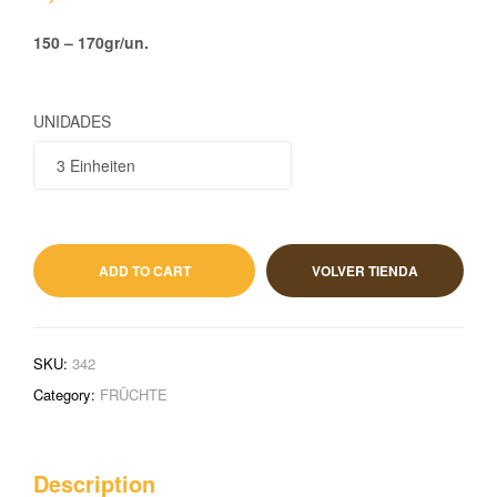
150 – 170gr/un.
UNIDADES
1,10
€
IVA incluido
ADD TO CART
VOLVER TIENDA
SKU:
342
Category:
FRÜCHTE
Description