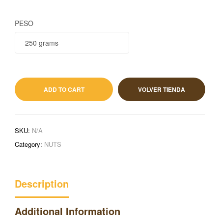
PESO
2,15
€
IVA incluido
ADD TO CART
VOLVER TIENDA
SKU:
N/A
Category:
NUTS
Description
Additional Information