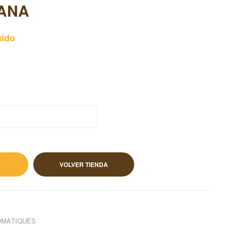
ANA
uido
ido
VOLVER TIENDA
OMÀTIQUES