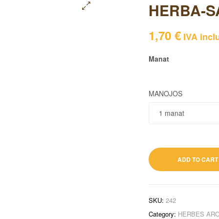
HERBA-S
🔍
1,70
€
IVA incl
Manat
MANOJOS
1,70
€
IVA inclu
ADD TO CART
SKU:
242
Category:
HERBES AR