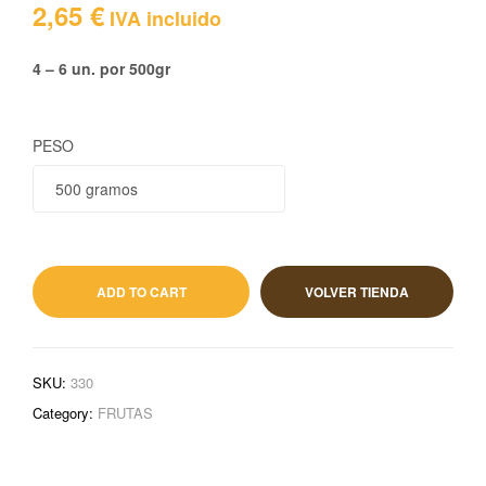
2,65
€
IVA incluido
4 – 6 un. por 500gr
PESO
2,65
€
IVA incluido
ADD TO CART
VOLVER TIENDA
SKU:
330
Category:
FRUTAS