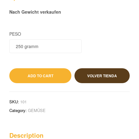
Nach Gewicht verkaufen
PESO
1,68
€
IVA incluido
ADD TO CART
VOLVER TIENDA
SKU:
101
Category:
GEMÜSE
Description