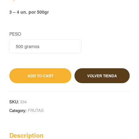
3 – 4 un. por 500gr
PESO
1,38
€
IVA incluido
ADD TO CART
VOLVER TIENDA
SKU:
334
Category:
FRUTAS
Description