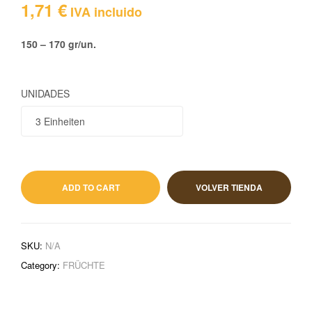
1,71
€
IVA incluido
150 – 170 gr/un.
UNIDADES
1,71
€
IVA incluido
ADD TO CART
VOLVER TIENDA
SKU:
N/A
Category:
FRÜCHTE