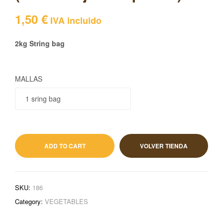
1,50
€
IVA incluido
2kg String bag
MALLAS
1,50
€
IVA incluido
ADD TO CART
VOLVER TIENDA
SKU:
186
Category:
VEGETABLES