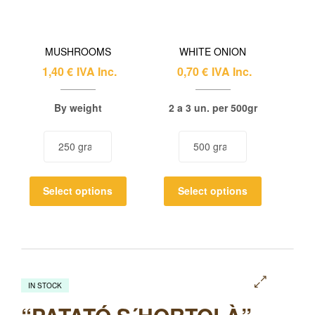
MUSHROOMS
WHITE ONION
1,40
€
IVA Inc.
0,70
€
IVA Inc.
By weight
2 a 3 un. per 500gr
Select options
Select options
IN STOCK
🔍