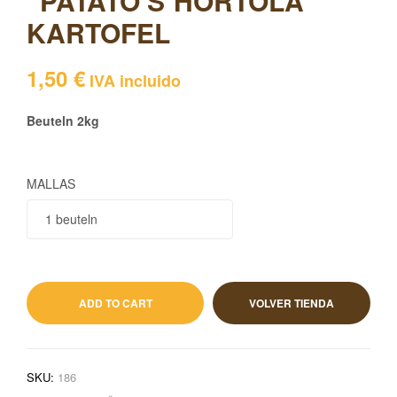
“PATATÓ S´HORTOLÀ”
KARTOFEL
1,50
€
IVA incluido
Beuteln 2kg
MALLAS
1,50
€
IVA incluido
ADD TO CART
VOLVER TIENDA
SKU:
186