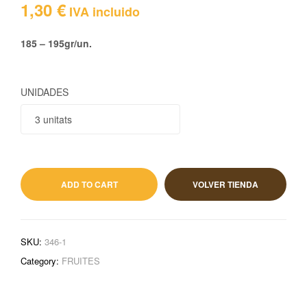
1,30
€
IVA incluido
185 – 195gr/un.
UNIDADES
1,30
€
IVA incluido
ADD TO CART
VOLVER TIENDA
SKU:
346-1
Category:
FRUITES