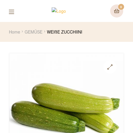
0
Home
GEMÜSE
WEIßE ZUCCHIINI
🔍