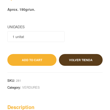
Aprox. 190gr/un.
UNIDADES
0,69
€
IVA incluido
ADD TO CART
VOLVER TIENDA
SKU:
281
Category:
VERDURES
Description