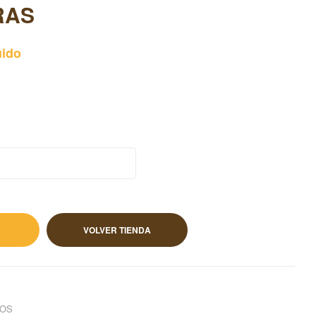
RAS
uido
ido
VOLVER TIENDA
COS