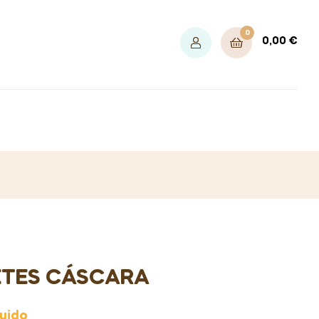
0
0,00
€
TES CÁSCARA
luido