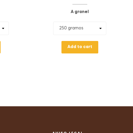
A granel
Add to cart