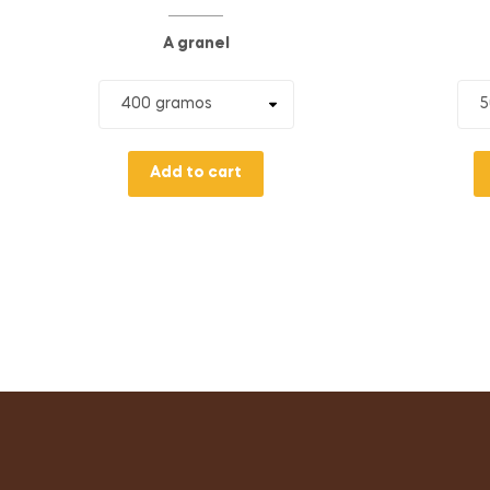
A granel
Add to cart