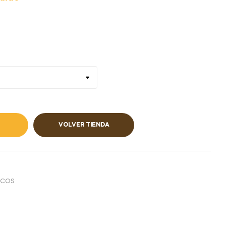
uido
VOLVER TIENDA
ECOS