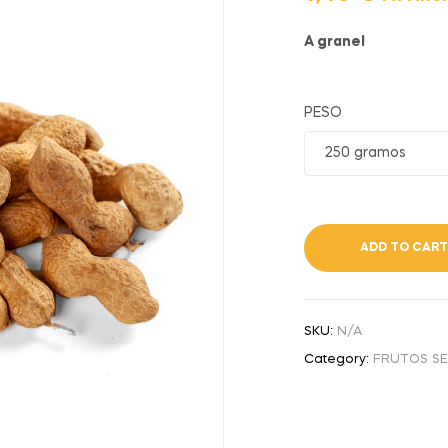
A granel
PESO
1,40
€
IVA incl
ADD TO CART
SKU:
N/A
Category:
FRUTOS S