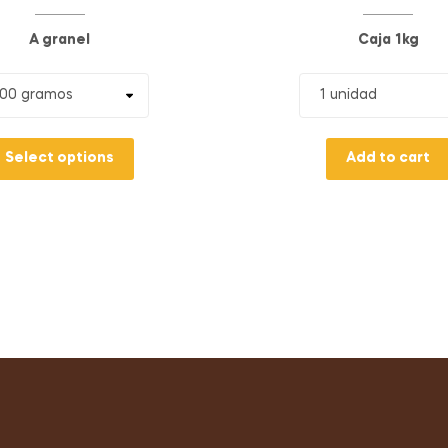
A granel
Caja
1kg
Select options
Add to cart