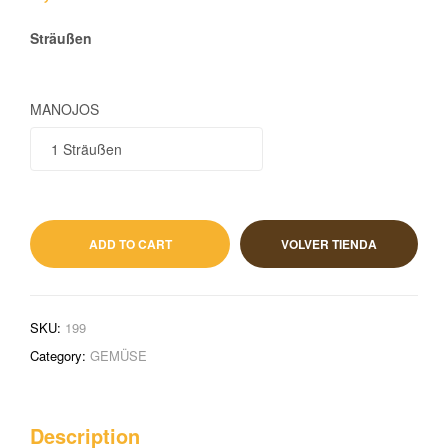
Sträußen
MANOJOS
1,95
€
IVA incluido
ADD TO CART
VOLVER TIENDA
SKU:
199
Category:
GEMÜSE
Description