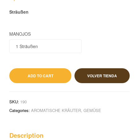
Sträußen
MANOJOS
1,10
€
IVA incluido
ADD TO CART
VOLVER TIENDA
SKU:
190
Categories:
AROMATISCHE KRÄUTER
,
GEMÜSE
Description