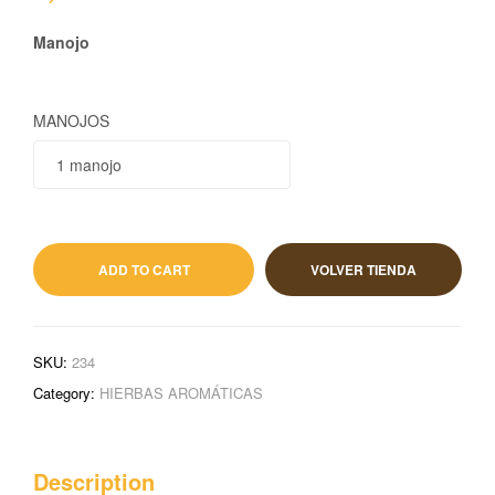
Manojo
MANOJOS
1,70
€
IVA incluido
ADD TO CART
VOLVER TIENDA
SKU:
234
Category:
HIERBAS AROMÁTICAS
Description