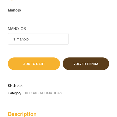
Manojo
MANOJOS
1,70
€
IVA incluido
ADD TO CART
VOLVER TIENDA
SKU:
235
Category:
HIERBAS AROMÁTICAS
Description