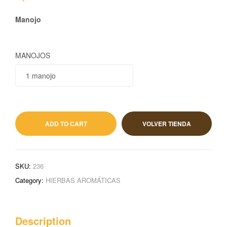
Manojo
MANOJOS
1,70
€
IVA incluido
ADD TO CART
VOLVER TIENDA
SKU:
236
Category:
HIERBAS AROMÁTICAS
Description